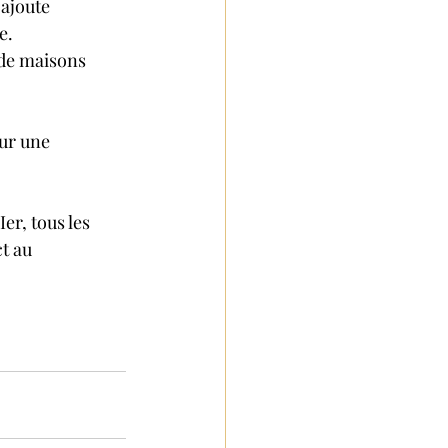
 ajoute
e. 
 de maisons 
ur une 
r, tous les 
t au 