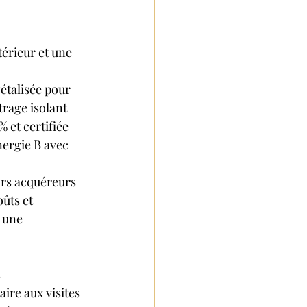
érieur et une 
étalisée pour 
rage isolant 
 et certifiée 
ergie B avec 
urs acquéreurs 
ûts et 
r une
s
aire aux visites 