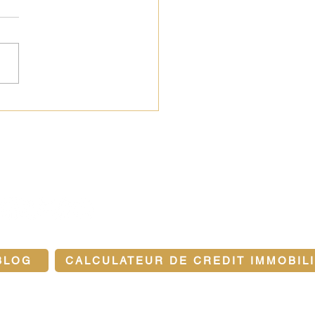
ment neuf : une nouvelle
 pour acheter
ez-nous sur les réseaux sociaux
BLOG
CALCULATEUR DE CREDIT IMMOBIL
ons légales et politique de confidentialité