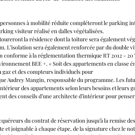
 personnes à mobilité réduite compléteront le parking int
rking visiteur réalisé en dalles végétalisées.
toureront la résidence dont la toiture sera également vég
m. L’isolation sera également renforcée par du double vit
on conforme à la réglementation thermique RT 2012 - 20 %
ironnement BEE +. « Soit des appartements en classe én
au gaz et des compteurs individuels pour
ndique Audrey Mangin, responsable du programme. Les fut
ntérieur des appartements selon leurs besoins et leurs go
ent des conseils d’une architecte d’intérieur pour pense
cquéreurs du contrat de réservation jusqu’à la remise de
te et joignable à chaque étape, de la signature chez le not