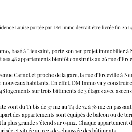
idence Louise portée par DM Immo devrait être livrée fin 2024
o, basé à Lieusaint, porte son 1er projet immobilier à
t ses 48 appartements bientôt construits au 26 rue d’Erce
venue Carnot et proche de la gare, la rue d’Erceville à N
de nouveaux habitants. En effet, DM Immo va y construire 
8 logements sur trois bâtiments de 3 étages avec ascens
e vont du T1 bis de 37 m2 au T4 de 72 à 78 m2 en passant 
plupart des appartements sont équipés de balcon ou de te
t la plus grande s’étend sur 94m2. Chaque appartement d
urisée et située au rez-de-chaussée des bâtiments.