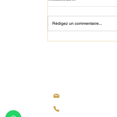
Rédigez un commentaire...
Tout savoir sur les TMA
CONTACT
11 Avenue Pierre Point - 77127 Lieusa
contact@dm-immo.fr
01.30.21.04.46