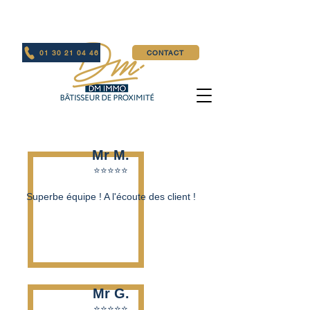
01 30 21 04 46
CONTACT
Mr M.
⭐⭐⭐⭐⭐
Superbe équipe ! A l'écoute des client !
Mr G.
⭐⭐⭐⭐⭐​