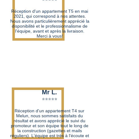
Réception d'un appartement T5 en mai
2021, qui correspond à nos attentes.
Nous avons particulièrement apprécié la
disponibilité et le professionnalisme de
l'équipe, avant et après la livraison.
Merci à vous!
Mr L.
⭐⭐⭐⭐⭐​
Réception d'un appartement T4 sur
Melun, nous sommes satisfaits du
résultat et avons apprécié le suivi du
promoteur et son équipe tout le long de
la construction (gazettes et mails
réguliers). L'équipe est très à l'écoute et