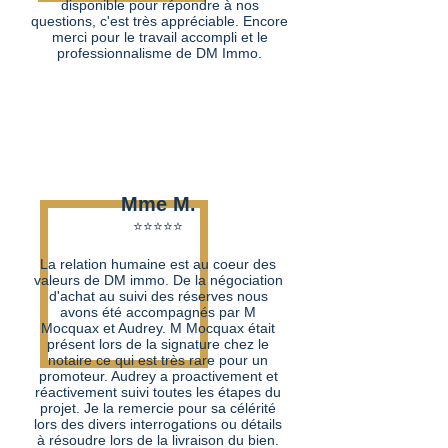
disponible pour répondre à nos
questions, c'est très appréciable. Encore
merci pour le travail accompli et le
professionnalisme de DM Immo.
Mme M.
⭐⭐⭐⭐⭐​
La relation humaine est au coeur des
valeurs de DM immo. De la négociation
d'achat au suivi des réserves nous
avons été accompagnés par M
Mocquax et Audrey. M Mocquax était
présent lors de la signature chez le
notaire ce qui est très rare pour un
promoteur. Audrey a proactivement et
réactivement suivi toutes les étapes du
projet. Je la remercie pour sa célérité
lors des divers interrogations ou détails
à résoudre lors de la livraison du bien.