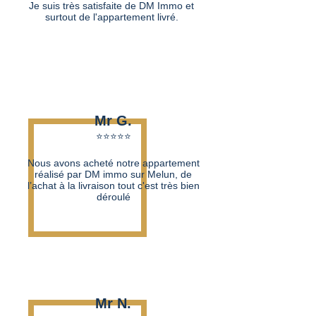
Je suis très satisfaite de DM Immo et
surtout de l'appartement livré.
Mr G.
⭐⭐⭐⭐⭐​
Nous avons acheté notre appartement
réalisé par DM immo sur Melun, de
l’achat à la livraison tout c'est très bien
déroulé
Mr N.