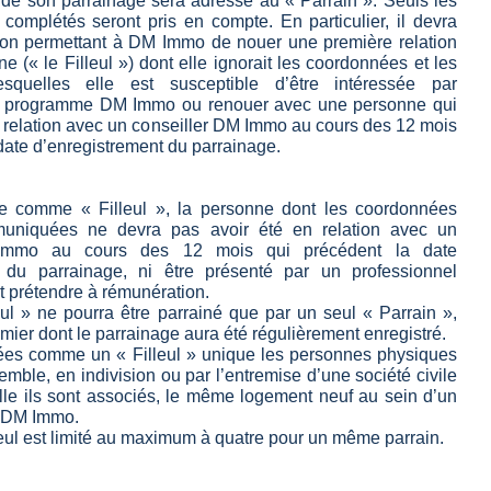
 de son parrainage sera adressé au « Parrain ». Seuls les
omplétés seront pris en compte. En particulier, il devra
ation permettant à DM Immo de nouer une première relation
 (« le Filleul ») dont elle ignorait les coordonnées et les
squelles elle est susceptible d’être intéressée par
’un programme DM Immo ou renouer avec une personne qui
n relation avec un conseiller DM Immo au cours des 12 mois
date d’enregistrement du parrainage.
ue comme « Filleul », la personne dont les coordonnées
uniquées ne devra pas avoir été en relation avec un
 Immo au cours des 12 mois qui précédent la date
t du parrainage, ni être présenté par un professionnel
 prétendre à rémunération.
l » ne pourra être parrainé que par un seul « Parrain »,
emier dont le parrainage aura été régulièrement enregistré.
ées comme un « Filleul » unique les personnes physiques
mble, en indivision ou par l’entremise d’une société civile
lle ils sont associés, le même logement neuf au sein d’un
 DM Immo.
eul est limité au maximum à quatre pour un même parrain.