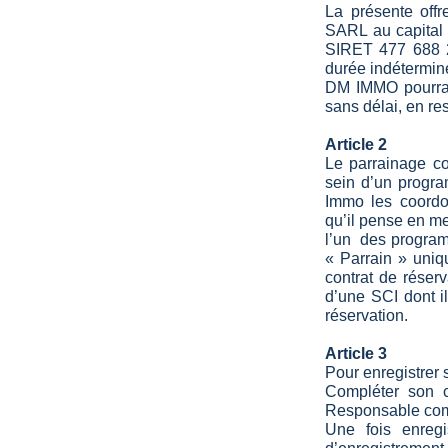
La présente off
aite acquérir un logement et
SARL au capital
s à l’aide du formulaire ci-
SIRET 477 688 2
durée indétermin
re filleul remettra le coupon
DM IMMO pourra e
nage.
sans délai, en res
signé l’acte authentique chez
Article 2
Le parrainage co
sein d’un progr
Immo les coordo
qu’il pense en me
l’un des progra
ec le (les) personne(s)
« Parrain » uniq
contrat de réser
M IMMO, vous devenez alors
d’une SCI dont il
réservation.
 filleul aura concrétisé son
re
Article 3
Pour enregistrer s
as rétroactif. Les coupons
Compléter son c
ors de la première visite de
Responsable comm
Une fois enregi