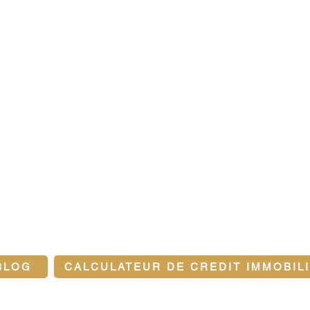
ez-nous sur les réseaux sociaux
BLOG
CALCULATEUR DE CREDIT IMMOBIL
ons légales et politique de confidentialité