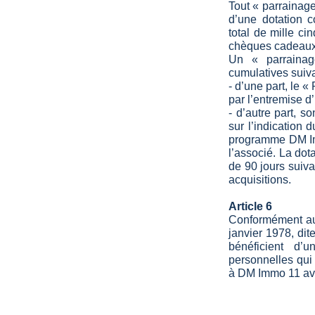
Tout « parrainag
d’une dotation 
total de mille ci
chèques cadeaux 
Un « parrainag
cumulatives suiva
- d’une part, le 
par l’entremise d’
- d’autre part, s
sur l’indication 
programme DM Imm
l’associé. La do
de 90 jours suiva
acquisitions.
Article 6
Conformément aux 
janvier 1978, dite
bénéficient d’u
personnelles qui 
à DM Immo 11 av