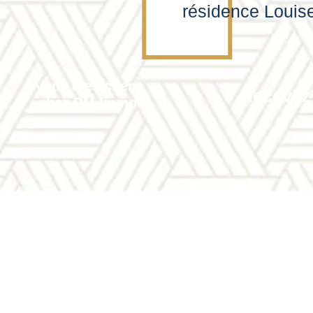
résidence Louis
Vous êtes client
Recevez 
chez DM Immo
Comment profiter de cette offre ?