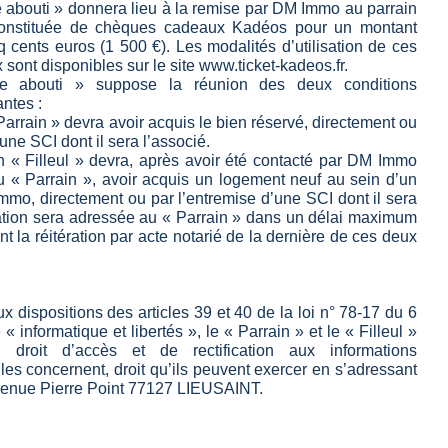
e abouti » donnera lieu à la remise par DM Immo au parrain
constituée de chèques cadeaux Kadéos pour un montant
nq cents euros (1 500 €). Les modalités d’utilisation de ces
sont disponibles sur le site
www.ticket-kadeos.fr
.
e abouti » suppose la réunion des deux conditions
ntes :
« Parrain » devra avoir acquis le bien réservé, directement ou
une SCI dont il sera l’associé.
on « Filleul » devra, après avoir été contacté par DM Immo
du « Parrain », avoir acquis un logement neuf au sein d’un
o, directement ou par l’entremise d’une SCI dont il sera
tation sera adressée au « Parrain » dans un délai maximum
nt la réitération par acte notarié de la dernière de ces deux
dispositions des articles 39 et 40 de la loi n° 78-17 du 6
 « informatique et libertés », le « Parrain » et le « Filleul »
n droit d’accès et de rectification aux informations
les concernent, droit qu’ils peuvent exercer en s’adressant
enue Pierre Point 77127 LIEUSAINT.