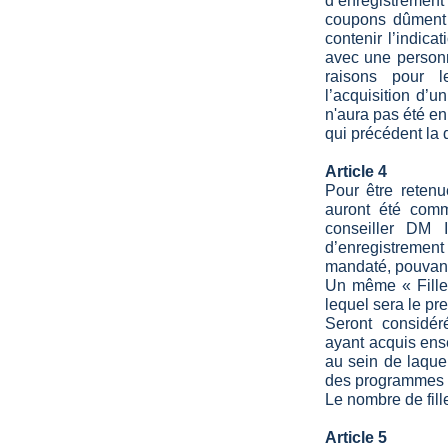
d’enregistrement
coupons dûment c
i – Edenred®», d’une valeur
contenir l’indic
 un bien immobilier auprès
avec une personne
né un filleul ayant signé un
raisons pour le
e authentique dans les délais
l’acquisition d
de validité du bon d’achat
n'aura pas été e
 autre offre de parrainage en
qui précédent la 
eau de vente ou sur simple
 et par an. Tout coupon non
Article 4
ompte.
Pour être reten
’arrêter à tout moment ce
auront été comm
lution de la réglementation
conseiller DM
Immo de nouer une première
d’enregistremen
ordonnées. Votre filleul doit
mandaté, pouvant
 Le parrain doit être client
Un même « Filleu
se en compte est celle de la
lequel sera le pr
a date d’enregistrement du
Seront considér
ayant acquis ense
au sein de laque
des programmes
Le nombre de fill
Article 5